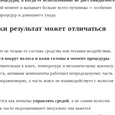
процедуры, а когда её использование не даёт ожидаемого
кий момент и вызывает больше всего путаницы — особенно
процедур и домашнего ухода.
ки результат может отличаться
т не только от состава средства или техники воздействия,
тся вокруг волоса и кожи головы в момент процедуры
.
твительная к влаге, температуре и механическому контакту.
ся, активные компоненты работают непредсказуемо: часть
неравномерно, а часть вовсе не взаимодействует с волосом
ется как попытка
управлять средой
, а не самим волосом
ь часто недооценивают: визуально она кажется