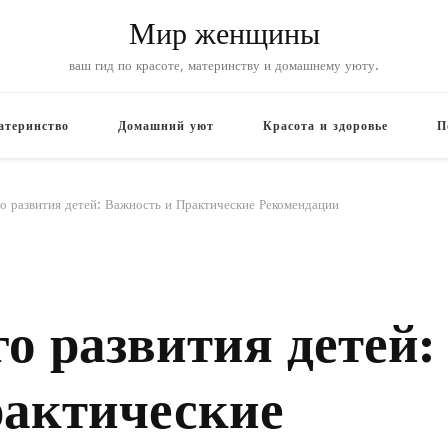
Мир женщины
ваш гид по красоте, материнству и домашнему уюту.
атеринство
Домашний уют
Красота и здоровье
П
о развития детей: Важность и Практические Рекомендации
о развития детей:
рактические