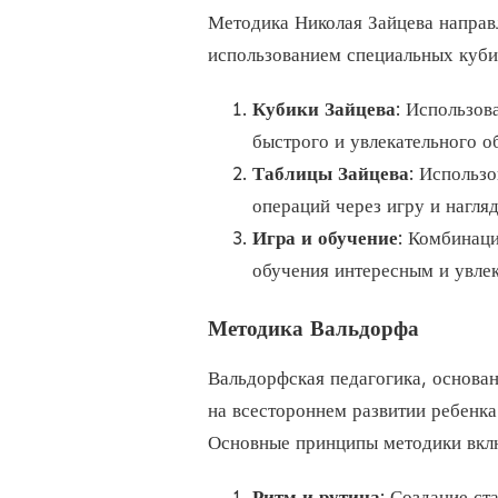
Методика Николая Зайцева направ
использованием специальных куби
Кубики Зайцева
: Использов
быстрого и увлекательного о
Таблицы Зайцева
: Использ
операций через игру и нагля
Игра и обучение
: Комбинаци
обучения интересным и увлек
Методика Вальдорфа
Вальдорфская педагогика, основа
на всестороннем развитии ребенка
Основные принципы методики вкл
Ритм и рутина
: Создание ст