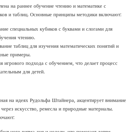
лена на раннее обучение чтению и математике с
ков и таблиц. Основные принципы методики включают:
ание специальных кубиков с буквами и слогами для
бучения чтению.
ование таблиц для изучения математических понятий и
дные примеры.
я игрового подхода с обучением, что делает процесс
ательным для детей.
нная на идеях Рудольфа Штайнера, акцентирует внимание
 через искусство, ремесла и природные материалы.
ючают:
абильного ритма дня и недели, что помогает детям