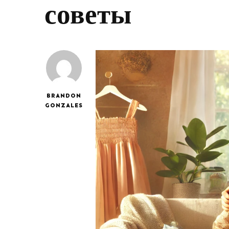
советы
BRANDON
GONZALES