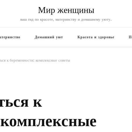
Мир женщины
ваш гид по красоте, материнству и домашнему уюту.
атеринство
Домашний уют
Красота и здоровье
П
ься к беременности: комплексные советы
ться к
 комплексные